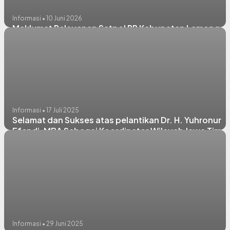
Informasi • 10 Juni 2026
Maklumat Pelayanan Satpol PP Kabupaten Lamongan
Informasi • 17 Juli 2025
Selamat dan Sukses atas pelantikan Dr. H. Yuhronur
Efendi, MBA Sebagai Koordinator Wilayah Jawa Timur
Dewan Pengurus APKASI Masa bhakti 2025 - 2030
Informasi • 29 Juni 2025