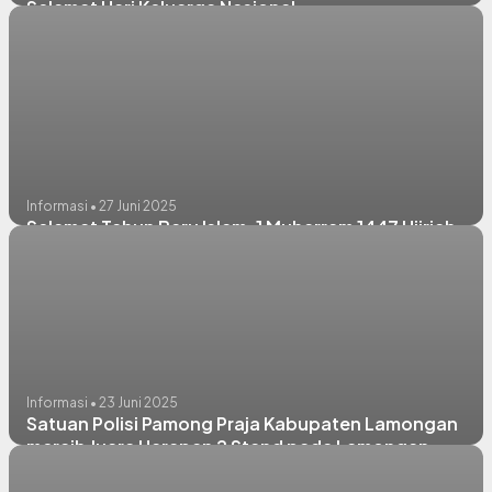
Selamat Hari Keluarga Nasional
Informasi • 27 Juni 2025
Selamat Tahun Baru Islam, 1 Muharram 1447 Hijriah
Informasi • 23 Juni 2025
Satuan Polisi Pamong Praja Kabupaten Lamongan
meraih Juara Harapan 2 Stand pada Lamongan
Tempoe Doloe 2025