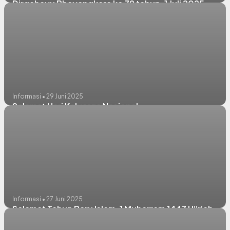
Dirgahayu Bhayangkara ke 79 tahun, 1 Juli 2025
Informasi • 29 Juni 2025
Selamat Hari Keluarga Nasional
Informasi • 27 Juni 2025
Selamat Tahun Baru Islam, 1 Muharram 1447 Hijriah