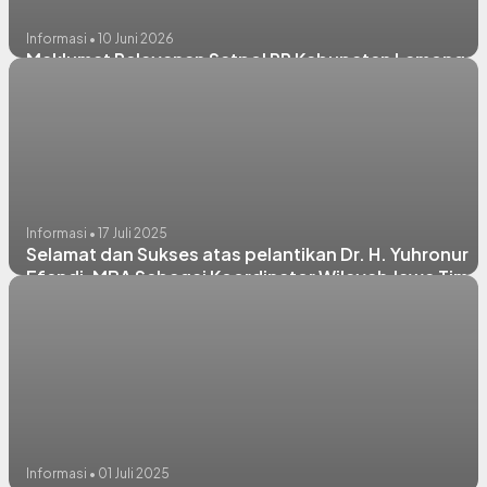
Informasi • 10 Juni 2026
Maklumat Pelayanan Satpol PP Kabupaten Lamongan
Informasi • 17 Juli 2025
Selamat dan Sukses atas pelantikan Dr. H. Yuhronur
Efendi, MBA Sebagai Koordinator Wilayah Jawa Timur
Dewan Pengurus APKASI Masa bhakti 2025 - 2030
Informasi • 01 Juli 2025