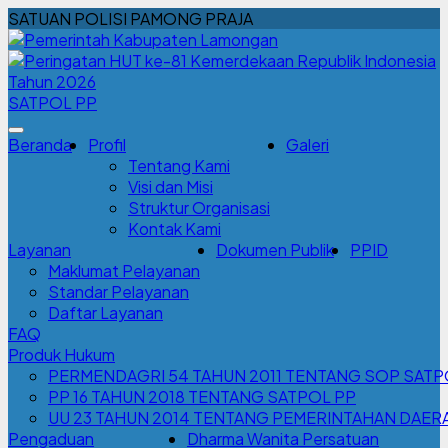
SATUAN POLISI PAMONG PRAJA
SATPOL PP
Beranda
Profil
Galeri
Tentang Kami
Visi dan Misi
Struktur Organisasi
Kontak Kami
Layanan
Dokumen Publik
PPID
Maklumat Pelayanan
Standar Pelayanan
Daftar Layanan
FAQ
Produk Hukum
PERMENDAGRI 54 TAHUN 2011 TENTANG SOP SATP
PP 16 TAHUN 2018 TENTANG SATPOL PP
UU 23 TAHUN 2014 TENTANG PEMERINTAHAN DAER
Pengaduan
Dharma Wanita Persatuan