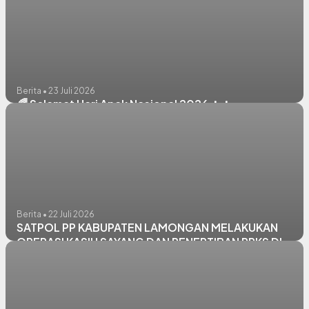
Berita • 23 Juli 2026
🌈 Selamat Hari Anak Nasional 2026 👧👦
Berita • 22 Juli 2026
SATPOL PP KABUPATEN LAMONGAN MELAKUKAN
OPERASI KASIH SAYANG DAN PENERTIBAN PPKS DI
WILAYAH DALAM KOTA LAMONGAN