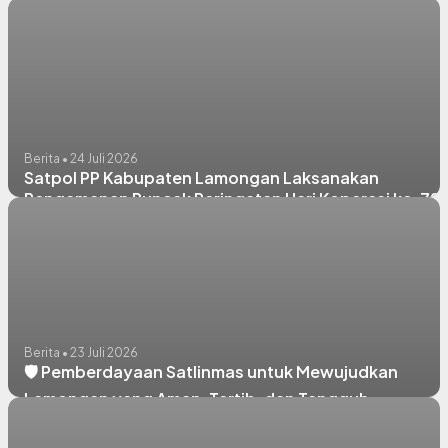
Umum
Berita • 24 Juli 2026
Satpol PP Kabupaten Lamongan Laksanakan
Pengamanan Puncak Peringatan Hari Koperasi ke-79
Tahun 2026
Berita • 23 Juli 2026
🛡️ Pemberdayaan Satlinmas untuk Mewujudkan
Lamongan yang Aman, Tertib, dan Tangguh