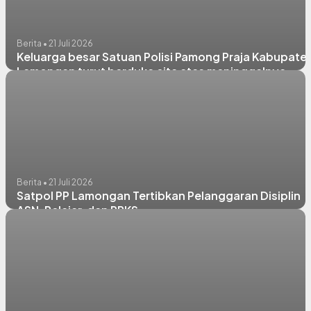
Berita • 21 Juli 2026
Keluarga besar Satuan Polisi Pamong Praja Kabupate
Lamongan turut berduka cita atas meninggalnya
Anggota Kami, Mochtar Sudarsono, S.T.
Berita • 21 Juli 2026
Satpol PP Lamongan Tertibkan Pelanggaran Disiplin
ASN, Pelajar, dan PPKS